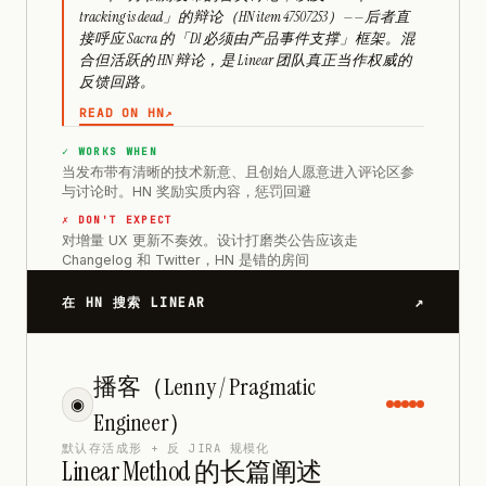
tracking is dead」的辩论（HN item 47507253）——后者直
接呼应 Sacra 的「D1 必须由产品事件支撑」框架。混
合但活跃的 HN 辩论，是 Linear 团队真正当作权威的
反馈回路。
READ ON HN
↗
✓ WORKS WHEN
当发布带有清晰的技术新意、且创始人愿意进入评论区参
与讨论时。HN 奖励实质内容，惩罚回避
✗ DON'T EXPECT
对增量 UX 更新不奏效。设计打磨类公告应该走
Changelog 和 Twitter，HN 是错的房间
↗
在 HN 搜索 LINEAR
播客（Lenny / Pragmatic
◉
Engineer）
默认存活成形 + 反 JIRA 规模化
Linear Method 的长篇阐述