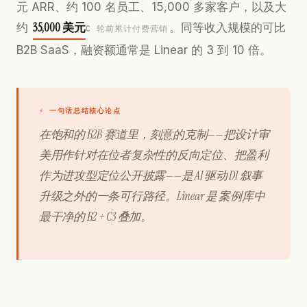
元 ARR、约 100 名员工、15,000 多家客户，以及大
35,000 美元
约
。同等收入规模的可比
C 轮前累计付费营销
B2B SaaS，融资额通常是 Linear 的 3 到 10 倍。
⚡
一句话总结核心论点
在饱和的 B2B 赛道里，刻意的克制——把设计审
美用作针对在位者复杂性的反向定位、把盈利
作为进攻型定位公开披露——是 AI 驱动 D1 叙事
升级之外的一条可行路径。Linear 是 案例库中
最干净的 B2 + C3 叠加。